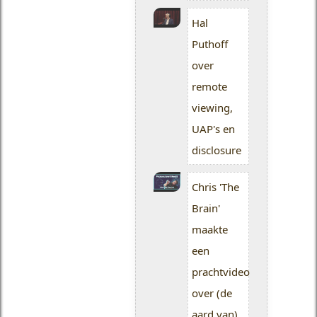
Hal
Puthoff
over
remote
viewing,
UAP's en
disclosure
Chris 'The
Brain'
maakte
een
prachtvideo
over (de
aard van)