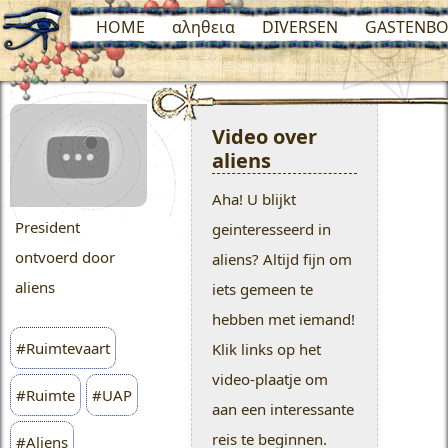
HOME
αληθεια
DIVERSEN
GASTENBO
Video over
aliens
Aha! U blijkt
President
geinteresseerd in
ontvoerd door
aliens? Altijd fijn om
aliens
iets gemeen te
hebben met iemand!
#Ruimtevaart
Klik links op het
video-plaatje om
#Ruimte
#UAP
aan een interessante
reis te beginnen.
#Aliens