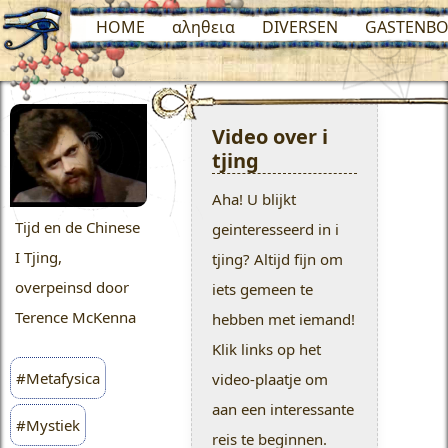
HOME
αληθεια
DIVERSEN
GASTENBO
Video over i
tjing
Aha! U blijkt
Tijd en de Chinese
geinteresseerd in i
I Tjing,
tjing? Altijd fijn om
overpeinsd door
iets gemeen te
Terence McKenna
hebben met iemand!
Klik links op het
#Metafysica
video-plaatje om
aan een interessante
#Mystiek
reis te beginnen.