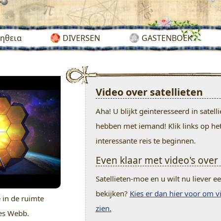
ηθεια
DIVERSEN
GASTENBOEK
Video over satellieten
Aha! U blijkt geinteresseerd in satell
hebben met iemand! Klik links op he
interessante reis te beginnen.
Even klaar met video's over 
Satellieten-moe en u wilt nu liever 
bekijken?
Kies er dan hier voor om vi
 in de ruimte
zien.
es Webb.