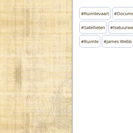
#Ruimtevaart
#Docume
#Satellieten
#Natuurwe
#Ruimte
#James Webb