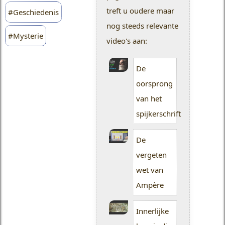
treft u oudere maar
#Geschiedenis
nog steeds relevante
#Mysterie
video's aan:
De
oorsprong
van het
spijkerschrift
De
vergeten
wet van
Ampère
Innerlijke